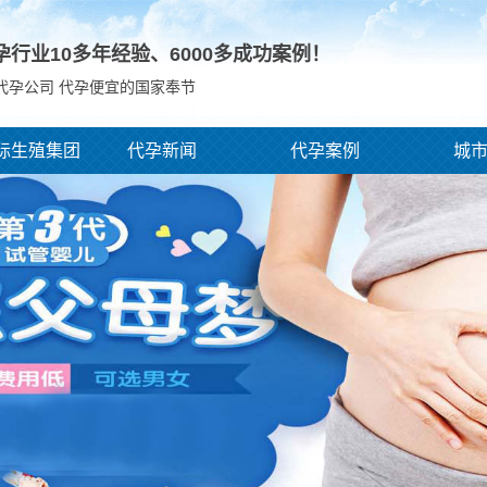
孕行业10多年经验、
6000
多成功案例！
代孕公司 代孕便宜的国家奉节
际生殖集团
代孕新闻
代孕案例
城