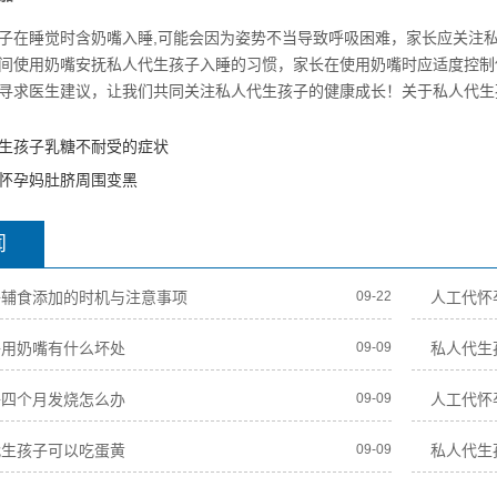
子在睡觉时含奶嘴入睡,可能会因为姿势不当导致呼吸困难，家长应关注
间使用奶嘴安抚私人代生孩子入睡的习惯，家长在使用奶嘴时应适度控制
寻求医生建议，让我们共同关注私人代生孩子的健康成长！关于私人代生
生孩子乳糖不耐受的症状
怀孕妈肚脐周围变黑
闻
子辅食添加的时机与注意事项
09-22
人工代怀
子用奶嘴有什么坏处
09-09
私人代生
子四个月发烧怎么办
09-09
人工代怀
代生孩子可以吃蛋黄
09-09
私人代生