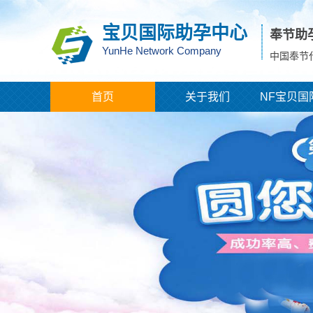
宝贝国际助孕中心
奉节助
YunHe Network Company
中国奉节
首页
关于我们
NF宝贝国