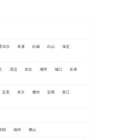
彦淖尔
本溪
白城
白山
保定
江
澄迈
崇左
潮州
城口
长寿
定安
东方
儋州
定西
垫江
阜阳
福州
佛山