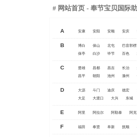
#
网站首页
- 奉节宝贝国际
A
安康
安阳
安顺
安庆
B
博白
保山
北屯
巴音郭楞
保亭
白沙
毕节
百色
C
楚雄
昌都
昌吉
长治
昌平
朝阳
池州
滁州
D
大沥
斗门
迪庆
德宏
大足
大渡口
大兴
东城
E
阿里
阿拉尔
阿勒泰
阿克
F
福田
奉贤
阜新
抚顺