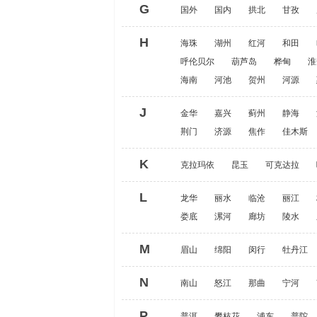
G
国外
国内
拱北
甘孜
H
海珠
湖州
红河
和田
呼伦贝尔
葫芦岛
桦甸
淮
海南
河池
贺州
河源
J
金华
嘉兴
蓟州
静海
荆门
济源
焦作
佳木斯
K
克拉玛依
昆玉
可克达拉
L
龙华
丽水
临沧
丽江
娄底
漯河
廊坊
陵水
M
眉山
绵阳
闵行
牡丹江
N
南山
怒江
那曲
宁河
P
普洱
攀枝花
浦东
普陀