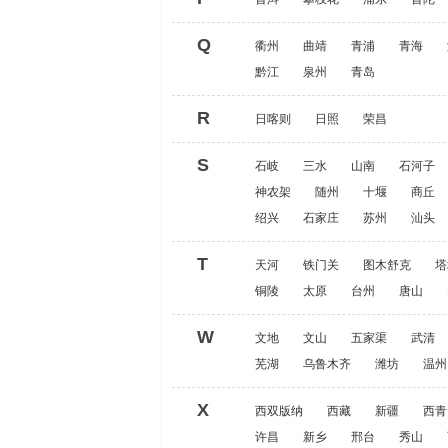
Q
衢州
曲靖
青浦
青海
黔江
泉州
青岛
R
日喀则
日照
荣昌
S
石岐
三水
山南
石河子
神农架
随州
十堰
商丘
绍兴
石家庄
苏州
汕头
T
天河
铁门关
图木舒克
塔
铜陵
太原
台州
唐山
W
文地
文山
五家渠
武清
芜湖
乌鲁木齐
潍坊
温州
X
西双版纳
西藏
新疆
西青
许昌
新乡
邢台
秀山