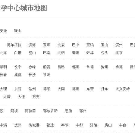
助孕中心城市地图
安徽
鞍山
博尔塔拉
滨海
宝坻
北辰
巴中
宝鸡
宝山
滨州
巴
北海
白银
璧山
巴南
北碚
亳州
蚌埠
包头
北京
崇明
长宁
赤峰
船营
昌邑
郴州
常德
沧州
承德
昌
长春
成都
长沙
常州
大理
东丽
达州
德阳
大同
德州
东营
丹东
大兴安岭
大庆
大连
东莞
苏
阿坝
阿拉善
鄂尔多斯
恩施
鄂州
丰满
抚州
防城港
福建
奉节
丰都
涪陵
房山
丰台