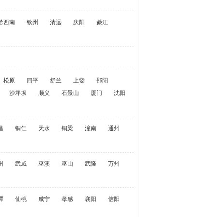
黔西南
钦州
清远
庆阳
綦江
松原
四平
舒兰
上饶
邵阳
沙坪坝
顺义
石景山
厦门
沈阳
昌
铜仁
天水
铜梁
潼南
通州
州
武威
巫溪
巫山
武隆
万州
潭
仙桃
咸宁
孝感
襄阳
信阳