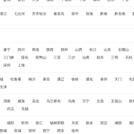
潜江
七台河
齐齐哈尔
秦皇岛
琼中
琼海
黔南
黔东南
遂宁
四川
商洛
陕西
朔州
山西
松江
山东
石嘴山
三门峡
绥化
双鸭山
三亚
三沙
汕尾
韶关
三明
石柱
深圳
上海
城
吐鲁番
铜川
泰安
通辽
铁岭
通化
泰州
天门
屯
天津
渭南
威海
吴忠
乌兰察布
乌海
万宁
文昌
五指山
梧
武汉
无锡
咸阳
忻州
徐汇
锡林郭勒
兴安
新余
宿迁
湘西
湘
西城
宣城
宿州
西宁
西安
徐州