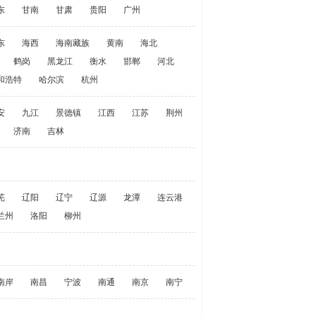
东
甘南
甘肃
贵阳
广州
东
海西
海南藏族
黄南
海北
鹤岗
黑龙江
衡水
邯郸
河北
和浩特
哈尔滨
杭州
安
九江
景德镇
江西
江苏
荆州
济南
吉林
芜
辽阳
辽宁
辽源
龙潭
连云港
兰州
洛阳
柳州
南岸
南昌
宁波
南通
南京
南宁