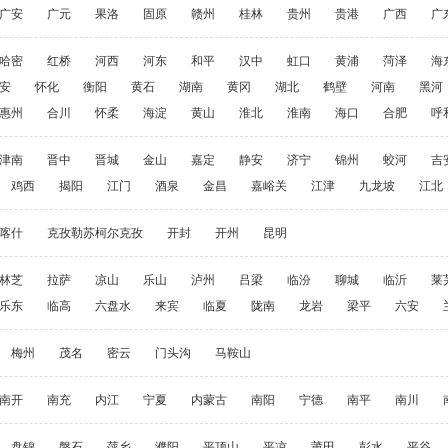
广安
广元
果洛
固原
赣州
桂林
贵州
贵港
广西
广
哈密
红桥
河西
河东
和平
汉中
虹口
黄浦
菏泽
海
安
怀化
衡阳
黄石
湖南
黄冈
湖北
鹤壁
河南
黑河
惠州
合川
怀柔
海淀
黄山
淮北
淮南
海口
合肥
呼
津南
晋中
晋城
金山
嘉定
静安
济宁
锦州
蛟河
吉
鸡西
揭阳
江门
酒泉
金昌
嘉峪关
江津
九龙坡
江北
喀什
克孜勒苏柯尔克孜
开封
开州
昆明
林芝
拉萨
凉山
乐山
泸州
吕梁
临汾
聊城
临沂
莱
乐东
临高
六盘水
来宾
临夏
陇南
龙岩
梁平
六安
梅州
茂名
密云
门头沟
马鞍山
南开
南充
内江
宁夏
内蒙古
南阳
宁德
南平
南川
盘锦
磐石
萍乡
濮阳
平顶山
平凉
莆田
彭水
平谷