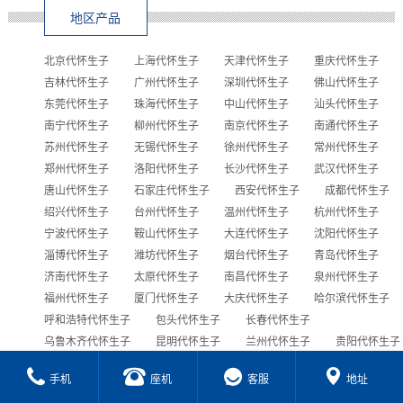
地区产品
北京代怀生子
上海代怀生子
天津代怀生子
重庆代怀生子
吉林代怀生子
广州代怀生子
深圳代怀生子
佛山代怀生子
东莞代怀生子
珠海代怀生子
中山代怀生子
汕头代怀生子
南宁代怀生子
柳州代怀生子
南京代怀生子
南通代怀生子
苏州代怀生子
无锡代怀生子
徐州代怀生子
常州代怀生子
郑州代怀生子
洛阳代怀生子
长沙代怀生子
武汉代怀生子
唐山代怀生子
石家庄代怀生子
西安代怀生子
成都代怀生子
绍兴代怀生子
台州代怀生子
温州代怀生子
杭州代怀生子
宁波代怀生子
鞍山代怀生子
大连代怀生子
沈阳代怀生子
淄博代怀生子
潍坊代怀生子
烟台代怀生子
青岛代怀生子
济南代怀生子
太原代怀生子
南昌代怀生子
泉州代怀生子
福州代怀生子
厦门代怀生子
大庆代怀生子
哈尔滨代怀生子
呼和浩特代怀生子
包头代怀生子
长春代怀生子
乌鲁木齐代怀生子
昆明代怀生子
兰州代怀生子
贵阳代怀生子
合肥代怀生子
西宁代怀生子
海口代怀生子
手机
座机
客服
地址