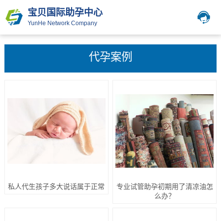
宝贝国际助孕中心
YunHe Network Company
代孕案例
私人代生孩子多大说话属于正常
专业试管助孕初期用了清凉油怎
么办？