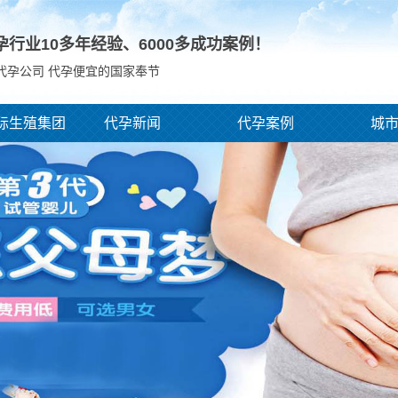
孕行业10多年经验、
6000
多成功案例！
代孕公司 代孕便宜的国家奉节
际生殖集团
代孕新闻
代孕案例
城