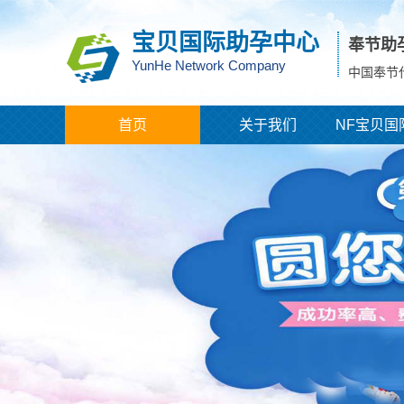
宝贝国际助孕中心
奉节助
YunHe Network Company
中国奉节
首页
关于我们
NF宝贝国