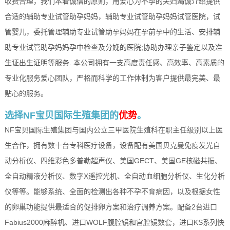
收费合理，我们本着诚信的原则，用爱心为不孕的夫妇竭诚介绍提供
合适的辅助专业试管助孕妈妈，辅助专业试管助孕妈妈试管医院，试
管婴儿，委托管理辅助专业试管助孕妈妈在孕前孕中的生活、安排辅
助专业试管助孕妈妈孕中检查及分娩的医院;协助办理亲子鉴定以及准
生证出生证明等服务. 本公司拥有一支高度责任感、高效率、高素质的
专业化服务爱心团队，严格而科学的工作体制为客户提供最完美、最
贴心的服务。
选择NF宝贝国际生殖集团的
优势
。
NF宝贝国际生殖集团与国内公立三甲医院生殖科在职主任级别以上医
生合作，拥有数十台专科医疗设备，设备配有美国贝克曼免疫发光自
动分析仪、四维彩色多普勒超声仪、美国GECT、美国GE核磁共振、
全自动精液分析仪、数字X遥控光机、全自动血细胞分析仪、生化分析
仪等等。能够系统、全面的检测出各种不孕不育病因，以及根据女性
的卵巢功能提供最适合的促排卵方案和治疗调养方案。配备2台进口
Fabius2000麻醉机、进口WOLF腹腔镜和宫腔镜数套，进口KS系列快