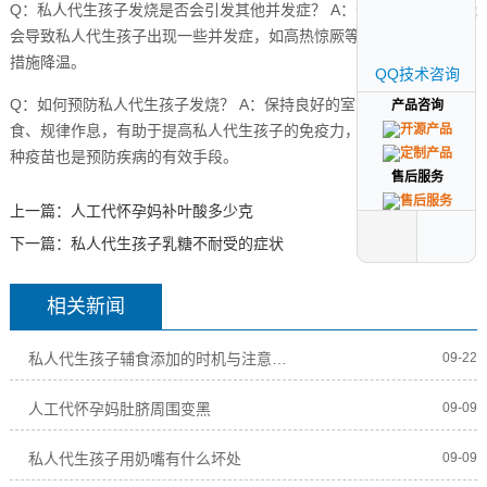
Q：私人代生孩子发烧是否会引发其他并发症？ A：长时间的高烧可能
会导致私人代生孩子出现一些并发症，如高热惊厥等,因此应及时采取
措施降温。
QQ技术咨询
QQ技术咨询
Q：如何预防私人代生孩子发烧？ A：保持良好的室内环境、合理饮
产品咨询
产品咨询
食、规律作息，有助于提高私人代生孩子的免疫力，预防发烧,定期接
种疫苗也是预防疾病的有效手段。
售后服务
售后服务
上一篇：
人工代怀孕妈补叶酸多少克
下一篇：
私人代生孩子乳糖不耐受的症状
相关新闻
私人代生孩子辅食添加的时机与注意事项
09-22
人工代怀孕妈肚脐周围变黑
09-09
私人代生孩子用奶嘴有什么坏处
09-09